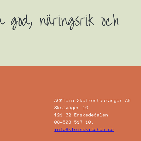
a god, näringsrik och
ACKlein Skolrestauranger AB
Skolvägen 10
121 32 Enskededalen
08-508 517 10.
info@kleinskitchen.se