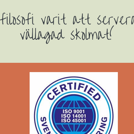
ilosofi varit att server
vällagad skolmat!