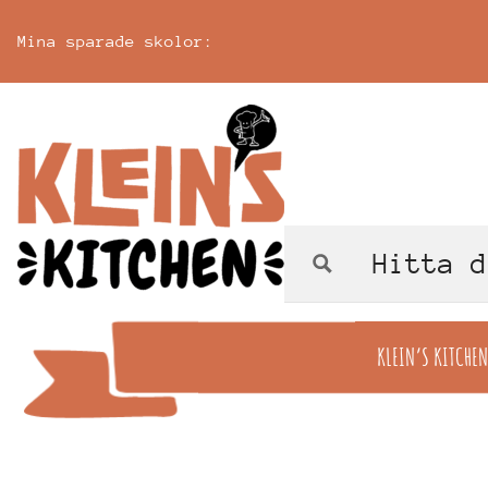
Mina sparade skolor:
KLEIN’S KITCHEN