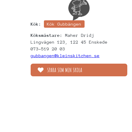
Kök:
Kök Gubbängen
Köksmästare:
Maher Dridj
Lingvägen 123, 122 45 Enskede
073-519 20 03
gubbangen@kleinskitchen.se