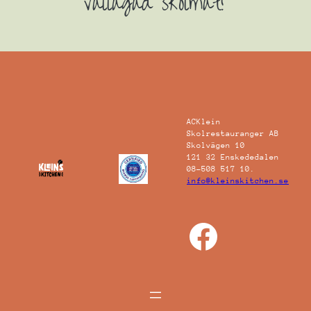
vällagad skolmat!
ACKlein
Skolrestauranger AB
Skolvägen 10
121 32 Enskededalen
08-508 517 10.
info@kleinskitchen.se
Facebo