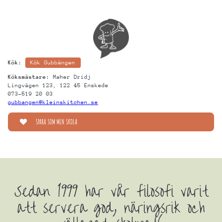
Kök:
Kök Gubbängen
Köksmästare:
Maher Dridj
Lingvägen 123, 122 45 Enskede
073-519 20 03
gubbangen@kleinskitchen.se
Sedan 1999 har vår filosofi varit
att servera god, näringsrik och