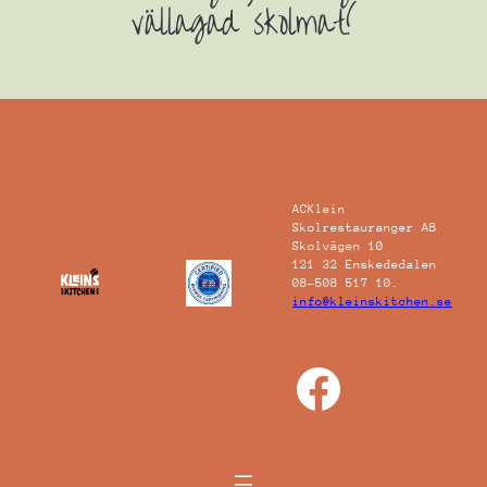
vällagad skolmat!
ACKlein
Skolrestauranger AB
Skolvägen 10
121 32 Enskededalen
08-508 517 10.
info@kleinskitchen.se
Facebo