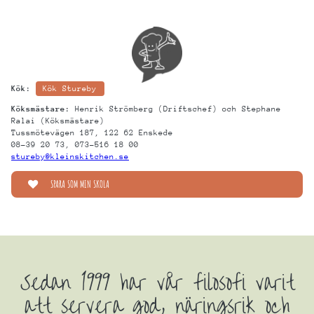
Kök:
Kök Stureby
Köksmästare:
Henrik Strömberg (Driftschef) och Stephane
Ralai (Köksmästare)
Tussmötevägen 187, 122 62 Enskede
08-39 20 73, 073-516 18 00
stureby@kleinskitchen.se
Sedan 1999 har vår filosofi varit
att servera god, näringsrik och